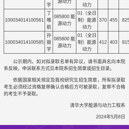
源动力
宇
动力
丁
01（全日
085800 能
100034014100561
唯
制）能源
370
455
82
源动力
航
动力
孙
01（全日
085800 能
100034014100585
振
制）能源
412
403
81
源动力
宇
动力
公示期内，如对拟录取名单有异议，请书面具名向本院
系反映，申诉联系方式见本院系招生简章或招生目录。
依据国家相关规定及我校研究生招生简章，所有拟录取
考生必须经过资格复审确认合格后方可被录取，复审不合格
的考生不予录取。
清华大学能源与动力工程系
2024年5月8日