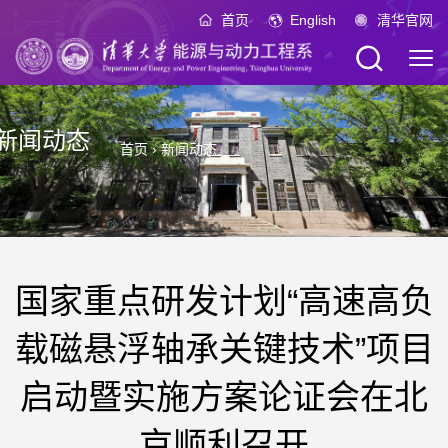
首页
English
清华官网
新闻动态
首页
›
新闻动态
国家重点研发计划“高速高负
载磁悬浮轴承关键技术”项目
启动暨实施方案论证会在北
京顺利召开