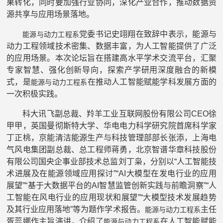
果转化，同时要加强行业协同，深化产业合作，推动数据资
源共享与应用场景落地。
党委书记史翊翔在致辞中表示，能源与
能源与动力工程系
动力工程领域技术密集、数据丰富，为人工智能提供了广泛
的应用场景。本次论坛旨在搭建高水平学术交流平台，汇聚
专家智慧、强化创新导向，探索产学研用深度融合的新模
式，是
在推动人工智能赋能学科发展方面的
能源与动力工程系
一次积极实践。
科大讯飞副总裁、羚羊工业互联网股份有限公司CEO徐
甲甲，英国曼彻斯特大学、华电电力科学研究院首席科学家
丁正桃，京能清洁能源生产与科技管理部部长张添，上海电
气风电集团副总裁、总工程师蒋勇，北京智谱华章科技股份
有限公司国央企事业部技术总监刘丁枭，分别以“人工智能技
术进展及在能源领域应用探讨”“AI大模型在发电行业的应用
展望”“基于大数据平台的AI智慧监管创新实践与前瞻洞察”“人
工智能在风电行业的应用现状和展望”“大模型技术发展趋势
及其行业应用落地”等为题作学术报告。
主任
能源与动力工程系
胥蕊娜作主旨演讲，介绍了
在人工智能赋能
能源与动力工程系