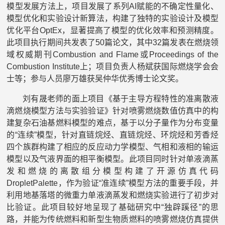
模型发展方法上，项目发展了系列AI赋能的不确定性量化、
模型优化和实验设计新算法，构建了独特的实验设计及模型
优化平台OptEx，显著提高了模型的优化效率和预测精度。
此项目执行期间共发表了50篇论文，其中32篇发表在燃烧领
域权威期刊Combustion and Flame或Proceedings of the
Combustion Institute上；项目负责人杨斌获国际燃烧学会会
士等；参与人员廖万雄获吴仲华优秀博士论文奖。
刘有晟老师的面上项目《基于主导方程特性的准离散液
滴燃烧模型方法与实验验证》针对喷雾燃烧数值仿真中的构
建复杂石油基燃料模型的难点，基于以分子量作为分布变量
的“连续”模型，针对直链烷烃、直链烷烃、环烷烃和芳香烃
四个族群构建了相应的反应动力学模型、气相和液相的输运
模型以及气液界面的相平衡模型。此项目同时针对单液滴蒸
发和燃烧的离散组分模型构建了开源仿真代码
DropletPalette，作为验证“准连续”模型方法的重要手段，并
利用地基落塔的微重力单液滴蒸发和燃烧实验进行了初步对
比验证。此项目较好地呈现了基础研究中“独辟蹊径”的思
路，并能为传统燃料和新型生物质燃料的喷雾燃烧仿真提供