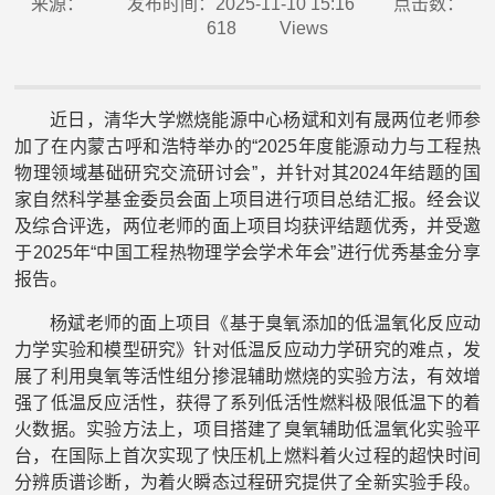
来源：
发布时间：2025-11-10 15:16
点击数：
618
Views
近日，清华大学燃烧能源中心杨斌和刘有晟两位老师参
加了在内蒙古呼和浩特举办的“2025年度能源动力与工程热
物理领域基础研究交流研讨会”，并针对其
2024年结题的国
家自然科学基金委员会面上项目进行项目总结汇报。经会议
及综合评选，两位老师的面上项目均获评结题优秀，并受邀
于2025年“中国工程热物理学会学术年会”进行优秀基金分享
报告。
杨斌老师的面上项目《基于臭氧添加的低温氧化反应动
力学实验和模型研究》针对低温反应动力学研究的难点，发
展了利用臭氧等活性组分掺混辅助燃烧的实验方法，有效增
强了低温反应活性，获得了系列低活性燃料极限低温下的着
火数据。实验方法上，项目搭建了臭氧辅助低温氧化实验平
台，在国际上首次实现了快压机上燃料着火过程的超快时间
分辨质谱诊断，为着火瞬态过程研究提供了全新实验手段。