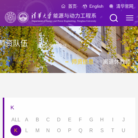
首页
English
清华官网
师资队伍
首页
›
师资队伍
师资信息
离退休教师
K
ALL
A
B
C
D
E
F
G
H
I
J
K
L
M
N
O
P
Q
R
S
T
U