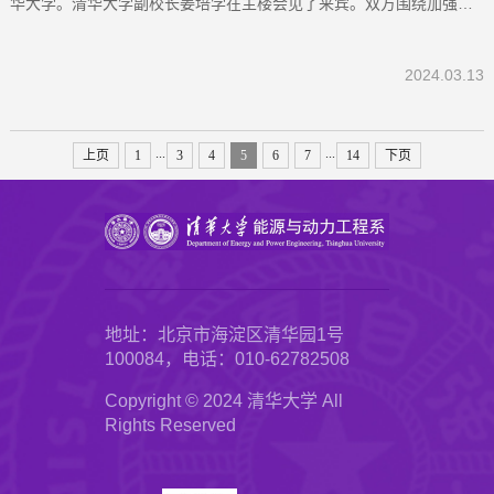
华大学。清华大学副校长姜培学在主楼会见了来宾。双方围绕加强合
作进行了深入交流。会见现场姜培学对李秉荣一行到访表示欢迎，介
绍了清华大学在内蒙古自治区前期开展的工作，希望双方进一步在碳
2024.03.13
中和、新能源和盐碱地改良等方面加强合作。李秉荣介绍了内蒙古
自...
...
...
上页
1
3
4
5
6
7
14
下页
地址：北京市海淀区清华园1号
100084，电话：010-62782508
Copyright © 2024 清华大学 All
Rights Reserved