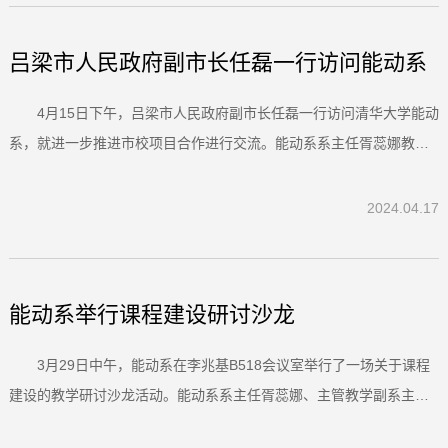
理...
吕梁市人民政府副市长任磊一行访问能动系
4月15日下午，吕梁市人民政府副市长任磊一行访问清华大学能动
系，就进一步推进市校项目合作进行交流。能动系系主任胥蕊娜教
授、祝银海副教授、赵永敢副研究员等参加座谈会，胥蕊娜主持会
议。交流现场胥蕊娜对任磊一行的到来表示欢迎，介绍了能动系和清
2024.04.17
华山西院目前的建设情况和科研成果，她希望以此为契机，通过共同
努力...
能动系举行课程建设研讨沙龙
3月29日中午，能动系在李兆基B518会议室举行了一场关于课程
建设的教学研讨沙龙活动。能动系系主任胥蕊娜、主管教学副系主任
杨震以及近30位本研任课教师参加研讨，会议由杨震主持。在会议