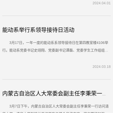
上，杨震详细通报了能动系近一学年的教学评估情况，对课程建设和
2024.04.01
教材现状进行了全面介绍，同时还阐述了学校和院系在课程与建设方
面的...
能动系举行系领导接待日活动
3月17日，一年一度的能动系系领导接待日在第四教室楼4106举
行。能动系党委书记史翊翔、党委副书记谭磊、党委学生工作组组长
张扬、能动系教学办公室刘红，以及本研学生代表参加了此次活动。
系领导接待日活动现场围绕本科生提出的关于进一步深化课程改革、
2024.03.18
加大海外生产实习和海外实践支持等提案，与会老师和同学代表进行
了...
内蒙古自治区人大常委会副主任李秉荣一行访问清华大学
3月7日下午，内蒙古自治区人大常委会副主任李秉荣一行访问清