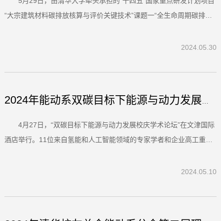
5月29日，由清华大学牵头承担的“十四五”国家重点研发计划项目
“大宗建筑材料碳排放核算与评价关键技术”课题一“全生命周期碳排放
核算与低碳技术评价模型”在北京召开项目启动会暨实施方案论证会。
中国建筑材料科学研究总院重大项目办主任魏丽颖致辞，项目负责人
2024.05.30
王强出席会议，会议由课题负责人、清华大学教授刘培主持...
2024年能动系双碳目标下能源与动力发展校庆学术论坛顺利举行
4月27日，“双碳目标下能源与动力发展校庆学术论坛”在文津国际
酒店举行。11位来自氢能和人工智能领域的专家学者和企业高工重点
围绕氢能制、储、运、用和人工智能技术在能源与动力领域应用创新
及其对能动行业未来发展的影响与挑战等领域展开交流研讨。论坛首
2024.05.10
次设置了“学生科创展示与创业计划路演”论坛，为能动系进一步...